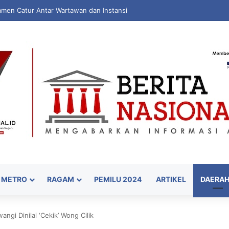
amen Catur Antar Wartawan dan Instansi
METRO
RAGAM
PEMILU 2024
ARTIKEL
DAERA
ngi Dinilai ‘Cekik’ Wong Cilik