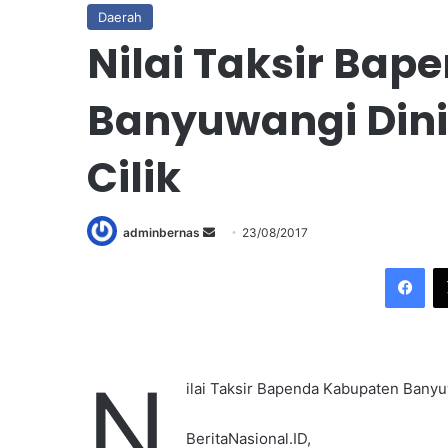
Daerah
Nilai Taksir Ba
Banyuwangi Dini
Cilik
adminbernas
S
23/08/2017
e
Facebook
n
d
a
n
N
e
ilai Taksir Bapenda Kabupaten Banyuw
m
a
BeritaNasional.ID,