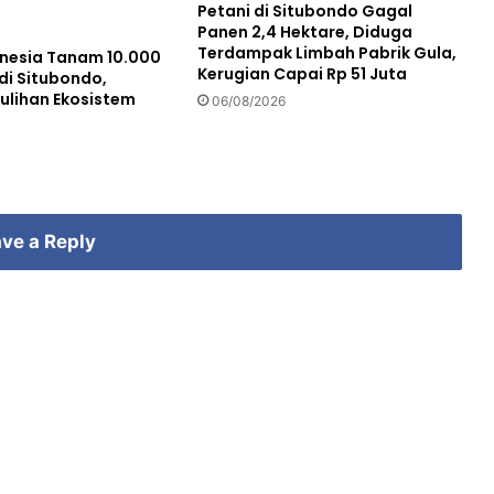
Petani di Situbondo Gagal
t
Panen 2,4 Hektare, Diduga
T
Terdampak Limbah Pabrik Gula,
nesia Tanam 10.000
r
Kerugian Capai Rp 51 Juta
di Situbondo,
a
lihan Ekosistem
06/08/2026
v
e
l
,
B
e
ve a Reply
r
h
a
r
a
p
B
a
n
t
u