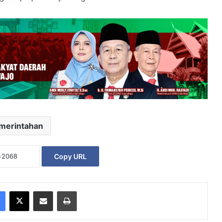
merintahan
Copy URL
Facebook
X
Share via Email
Print