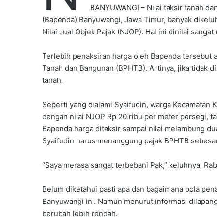
i
BANYUWANGI – Nilai taksir tanah da
l
(Bapenda) Banyuwangi, Jawa Timur, banyak dikeluhk
Nilai Jual Objek Pajak (NJOP). Hal ini dinilai sanga
Terlebih penaksiran harga oleh Bapenda tersebut 
Tanah dan Bangunan (BPHTB). Artinya, jika tidak di
tanah.
Seperti yang dialami Syaifudin, warga Kecamatan K
dengan nilai NJOP Rp 20 ribu per meter persegi, t
Bapenda harga ditaksir sampai nilai melambung dua 
Syaifudin harus menanggung pajak BPHTB sebesar 
“Saya merasa sangat terbebani Pak,” keluhnya, Rab
Belum diketahui pasti apa dan bagaimana pola pe
Banyuwangi ini. Namun menurut informasi dilapang
berubah lebih rendah.