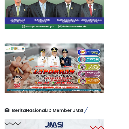
BeritaNasional.ID Member JMSI