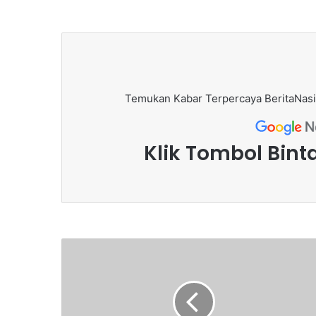
Temukan Kabar Terpercaya BeritaNasi
Klik Tombol Bint
M
a
s
k
a