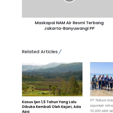
p
a
i
N
Maskapai NAM Air Resmi Terbang
A
Jakarta-Banyuwangi PP
M
A
i
r
R
Related Articles
e
s
m
i
T
e
r
b
a
PT Telkom Ind
Kasus Ijen 1,5 Tahun Yang Lalu
n
sejumlah mitr
Dibuka Kembali Oleh Kejari, Ada
g
10.000 bibit la
Apa
J