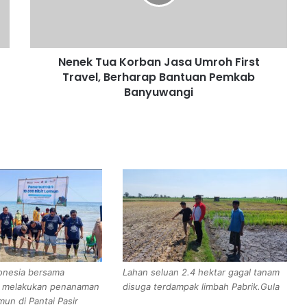
T
u
a
K
Nenek Tua Korban Jasa Umroh First
o
Travel, Berharap Bantuan Pemkab
r
b
Banyuwangi
a
n
J
a
s
a
U
m
r
o
h
F
onesia bersama
Lahan seluan 2.4 hektar gagal tanam
i
a melakukan penanaman
disuga terdampak limbah Pabrik.Gula
r
mun di Pantai Pasir
s