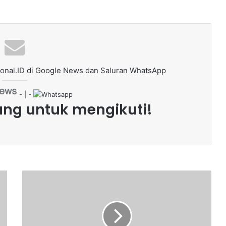
onal.ID di Google News dan Saluran WhatsApp
- | -
ang untuk mengikuti!
N
e
n
e
k