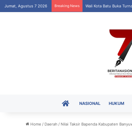
Jumat, Agustus 7 2026
Breaking News
Wali Kota Batu Buka Turn
HOME
NASIONAL
HUKUM
Home
/
Daerah
/
Nilai Taksir Bapenda Kabupaten Banyuwa