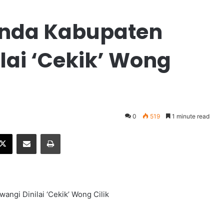
penda Kabupaten
lai ‘Cekik’ Wong
0
519
1 minute read
X
Share via Email
Print
angi Dinilai ‘Cekik’ Wong Cilik