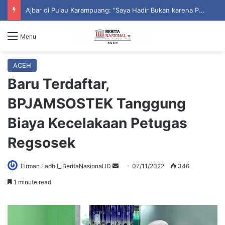
Ajbar di Pulau Karampuang: “Saya Hadir Bukan karena Pemilu, tapi karena Tanggung Jawab Moral”
Menu
ACEH
Baru Terdaftar,
BPJAMSOSTEK Tanggung
Biaya Kecelakaan Petugas
Regsosek
Firman Fadhil_ BeritaNasional.ID
S
07/11/2022
346
e
1 minute read
n
d
a