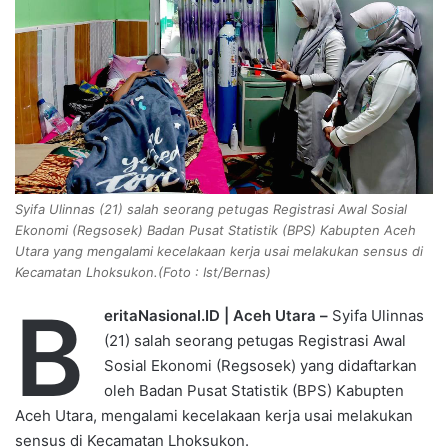
n
e
m
a
i
l
Syifa Ulinnas (21) salah seorang petugas Registrasi Awal Sosial
Ekonomi (Regsosek) Badan Pusat Statistik (BPS) Kabupten Aceh
Utara yang mengalami kecelakaan kerja usai melakukan sensus di
Kecamatan Lhoksukon.(Foto : Ist/Bernas)
B
eritaNasional.ID | Aceh Utara –
Syifa Ulinnas
(21) salah seorang petugas Registrasi Awal
Sosial Ekonomi (Regsosek) yang didaftarkan
oleh Badan Pusat Statistik (BPS) Kabupten
Aceh Utara, mengalami kecelakaan kerja usai melakukan
sensus di Kecamatan Lhoksukon.