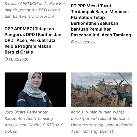
Aceh Utara
Berita
Berita Aceh
Ketuam APPMBGI dr A. Rivai Ras
e
PT PPP Meski Turut
e
diapait pemgurus DPD I Aceh
Terdampak Banjir, Minamas
r
m
beritanasional
Bpjamsostek
dan Banten. (foto bro/Un)
Plantation Tetap
k
k
Berkomitmen salurkan
a
a
BPJS Ketenagakerjaan Lhokseumawe
DPP APPMBGI Tetapkan
bantuan Pemulihan
h
b
Pengurus DPD I Banten dan
Pascabanjir di Aceh Tamiang
B
A
DPD I Aceh, Perkuat Tata
BPSJ Ketenagakerjaan
fyp
google
23/12/2025
a
s
Kelola Program Makan
g
a
Bergizi Gratis
Kecelakaan
kementrian Ketenaga Kerjaan
i
h
11/02/2026
R
a
News
a
n
t
B
u
a
Copy URL
s
n
a
t
n
u
W
W
Juru Bicara Pemerintah
Kondisi rumah hunian warga
a
a
Kabupaten Aceh Tamiang
porak-poranda akibat Bencana
r
r
Agusliayana Devita, S.STP, M.Si.
Hidrometeorologi yang melanda
g
g
Dok Ist
Aceh Tamiang. Dok Ist
a
a