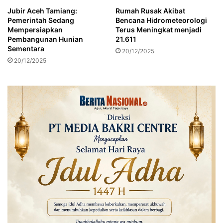
S
T
Jubir Aceh Tamiang:
Rumah Rusak Akibat
i
e
Pemerintah Sedang
Bencana Hidrometeorologi
t
r
Mempersiapkan
Terus Meningkat menjadi
u
d
Pembangunan Hunian
21.611
b
a
Sementara
20/12/2025
o
m
20/12/2025
n
p
d
a
o
k
B
a
n
j
i
r
P
a
d
a
3
9