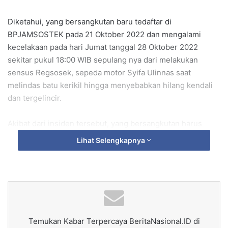
Diketahui, yang bersangkutan baru tedaftar di
BPJAMSOSTEK pada 21 Oktober 2022 dan mengalami
kecelakaan pada hari Jumat tanggal 28 Oktober 2022
sekitar pukul 18:00 WIB sepulang nya dari melakukan
sensus Regsosek, sepeda motor Syifa Ulinnas saat
melindas batu kerikil hingga menyebabkan hilang kendali
dan tergelincir.
Akibat dari insiden tersebut, yang bersangkutan harus
dilarikan ke fasilitas kesehatan karena mengalami cedera
Lihat Selengkapnya
di beberapa bagian anggota tubuh dan telah dilakukan
tindakan operasi di Rumah Sakit TK IV IM.07.01
Lhokseumawe.
Beruntungnya Syifa Ulinnas telah terdaftar sebagai peserta
BPJAMSOSTEK, sehingga seluruh biaya
akibat kecelakaan
Temukan Kabar Terpercaya BeritaNasional.ID di
tersebut diitanggung oleh BPJAMSOSTEK.